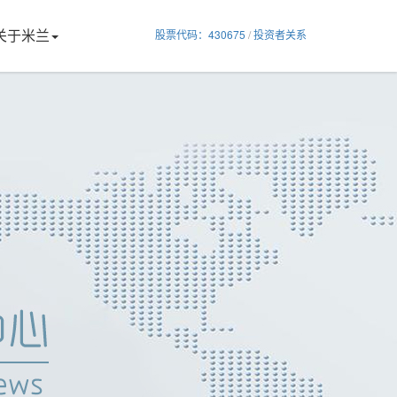
关于米兰
股票代码：430675
/
投资者关系