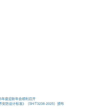
25年度迎新年会顺利召开
设计标准》（SH/T3238-2025）颁布