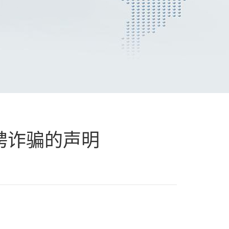
聘诈骗的声明