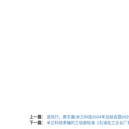
上一篇：
逆风行，携手赢|米兰科技2024年总结会暨20
下一篇：
米兰科技参编的工信部标准《石油化工企业厂界安防