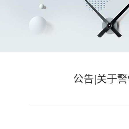
公告|关于