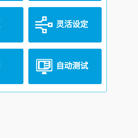
便
灵活设定
测
自动测试