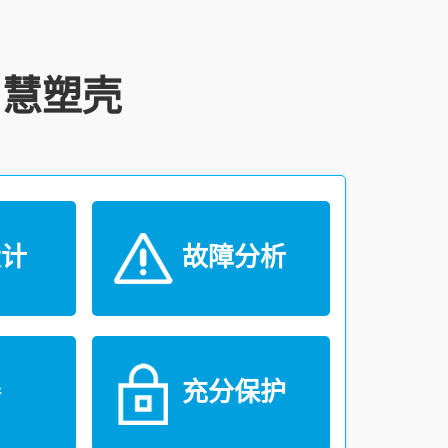
智慧塑壳
计
故障分析
凑
充分保护